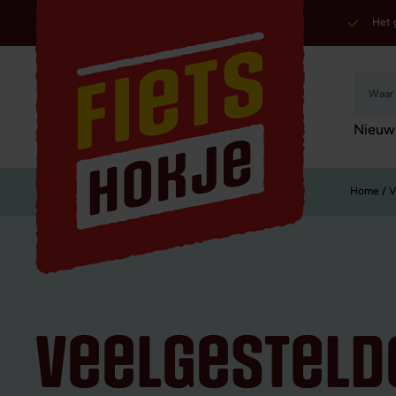
Het 
Nieuw
Home
/ V
veelgesteld