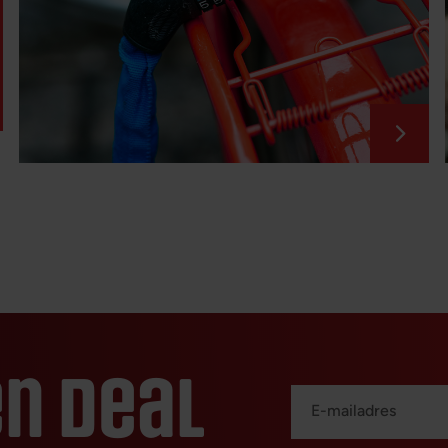
n deal