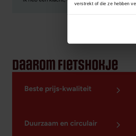
Ik heb een klacht, waar kan ik deze melden?
verstrekt of die ze hebben v
daarom fietshokje
Beste prijs-kwaliteit
Duurzaam en circulair