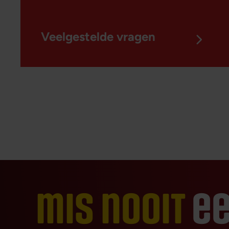
Veelgestelde vragen
mis nooit
ee