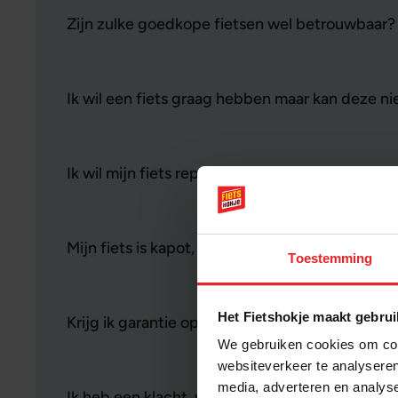
Zijn zulke goedkope fietsen wel betrouwbaar?
Ik wil een fiets graag hebben maar kan deze n
Ik wil mijn fiets repareren, moet ik hiervoor e
Mijn fiets is kapot, wat nu?
Toestemming
Het Fietshokje maakt gebrui
Krijg ik garantie op een fiets?
We gebruiken cookies om cont
websiteverkeer te analyseren
media, adverteren en analys