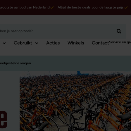
grootste aanbod van Nederland
Altijd de beste deals voor de laagste prijs
Service en ga
Gebruikt
Acties
Winkels
Contact
eelgestelde vragen
e