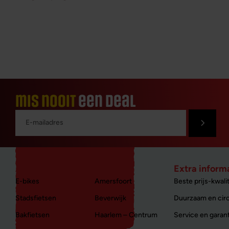
mis nooit
een deal
Aanbod nieuw
Winkels
Extra inform
E-bikes
Amersfoort
Beste prijs-kwalit
Stadsfietsen
Beverwijk
Duurzaam en circ
Bakfietsen
Haarlem – Centrum
Service en garan