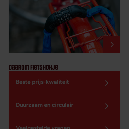
daarom fietshokje
Beste prijs-kwaliteit
Duurzaam en circulair
Veelgestelde vragen