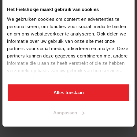
transportfiets
Het Fietshokje maakt gebruik van cookies
We gebruiken cookies om content en advertenties te
personaliseren, om functies voor social media te bieden
en om ons websiteverkeer te analyseren. Ook delen we
235
,
-
informatie over uw gebruik van onze site met onze
partners voor social media, adverteren en analyse. Deze
partners kunnen deze gegevens combineren met andere
informatie die u aan ze heeft verstrekt of die ze hebben
verzameld op basis van uw gebruik van hun services.
Alles toestaan
Aanpassen
mobion transportfiets heren