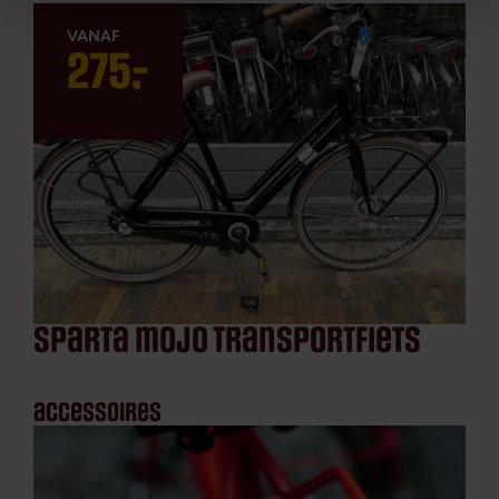
275
,
-
sparta mojo transportfiets
accessoires