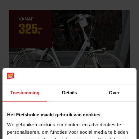
325
,
-
Toestemming
Details
Over
gazelle orange luxe
damesfiets
Het Fietshokje maakt gebruik van cookies
We gebruiken cookies om content en advertenties te
personaliseren, om functies voor social media te bieden