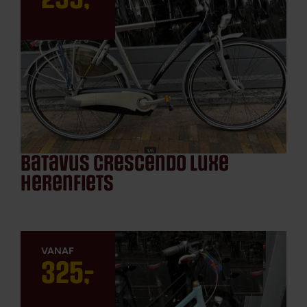
batavus crescendo luxe
herenfiets
325
,
-