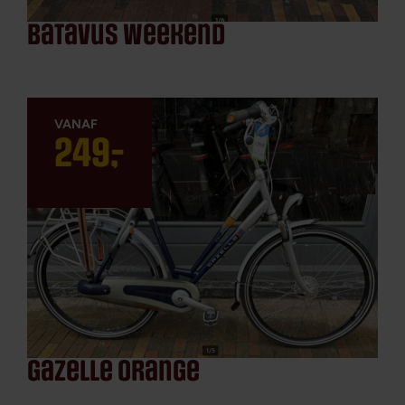
batavus weekend
249
,
-
gazelle orange