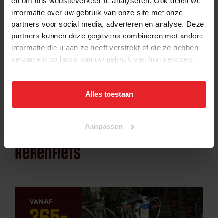
en om ons websiteverkeer te analyseren. Ook delen we
informatie over uw gebruik van onze site met onze
249
,
-
partners voor social media, adverteren en analyse. Deze
partners kunnen deze gegevens combineren met andere
informatie die u aan ze heeft verstrekt of die ze hebben
verzameld op basis van uw gebruik van hun services.
Alles toestaan
Aanpassen
gazelle orange luxe
herenfiets
365
,
-