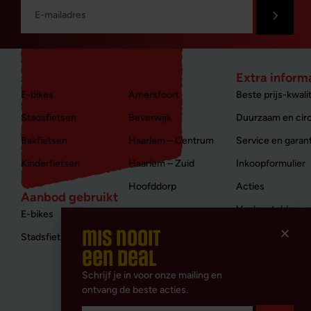
Aanbod nieuw
Winkels
Extra inform
E-bikes
Amersfoort
Beste prijs-kwalit
Stadsfietsen
Beverwijk
Duurzaam en circ
Bakfietsen
Haarlem – Centrum
Service en garan
Kinderfietsen
Haarlem – Zuid
Inkoopformulier
Hoofddorp
Acties
Aanbod gebruikt
Veelgestelde vr
E-bikes
mis nooit
Contact
Stadsfietsen
een deal
Disclaimer
Schrijf je in voor onze mailing en
Privacy & Cookie
ontvang de beste acties.
Algemene voorw