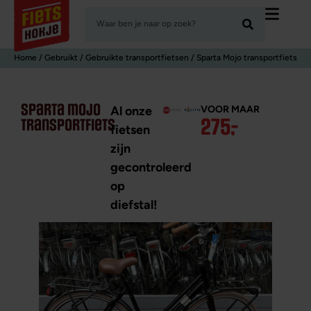
Home
/
Gebruikt
/
Gebruikte transport­fietsen
/ Sparta Mojo transportfiets
sparta mojo
VOOR MAAR
Al onze
275
,
-
transportfiets
fietsen
zijn
gecontroleerd
op
diefstal!