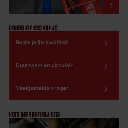
daarom fietshokje
Beste prijs-kwaliteit
Duurzaam en circulair
Veelgestelde vragen
kom werken bij ons