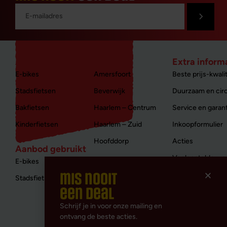
Aanbod nieuw
Winkels
Extra inform
E-bikes
Amersfoort
Beste prijs-kwalit
Stadsfietsen
Beverwijk
Duurzaam en circ
Bakfietsen
Haarlem – Centrum
Service en garan
Kinderfietsen
Haarlem – Zuid
Inkoopformulier
Hoofddorp
Acties
Aanbod gebruikt
Veelgestelde vr
E-bikes
mis nooit
Contact
Stadsfietsen
een deal
Disclaimer
Schrijf je in voor onze mailing en
Privacy & Cookie
ontvang de beste acties.
Algemene voorw