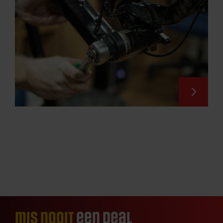
mis nooit
een deal