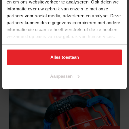
Hoofddorp
en om ons websiteverkeer te analyseren. Ook delen we
Kruisweg 1003-1005,
informatie over uw gebruik van onze site met onze
2132 CE
partners voor social media, adverteren en analyse. Deze
partners kunnen deze gegevens combineren met andere
ma t/m za: 09.30 –
informatie die u aan ze heeft verstrekt of die ze hebben
18.30 uur
verzameld op basis van uw gebruik van hun services.
zondag: 12.00 – 17.00
uur
Alles toestaan
accessoires
Aanpassen