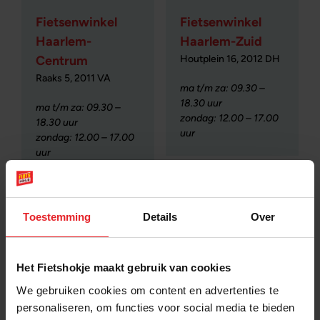
Fietsenwinkel
Fietsenwinkel
Haarlem-
Haarlem-Zuid
Houtplein 16, 2012 DH
Centrum
Raaks 5, 2011 VA
ma t/m za: 09.30 –
18.30 uur
ma t/m za: 09.30 –
zondag: 12.00 – 17.00
18.30 uur
uur
zondag: 12.00 – 17.00
uur
Toestemming
Details
Over
Het Fietshokje maakt gebruik van cookies
We gebruiken cookies om content en advertenties te
Fietsenwinkel
personaliseren, om functies voor social media te bieden