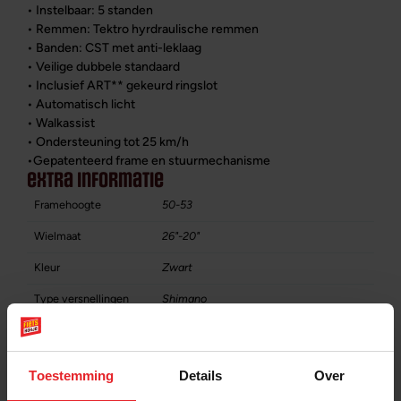
• Instelbaar: 5 standen
• Remmen: Tektro hyrdraulische remmen
• Banden: CST met anti-leklaag
• Veilige dubbele standaard
• Inclusief ART** gekeurd ringslot
• Automatisch licht
• Walkassist
• Ondersteuning tot 25 km/h
•Gepatenteerd frame en stuurmechanisme
extra informatie
Framehoogte
50-53
Wielmaat
26"-20"
Kleur
Zwart
Type versnellingen
Shimano
Aantal versnellingen
7
Accupositie
onder de bak
Toestemming
Details
Over
Motorpositie
achter