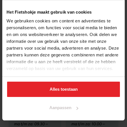
Motorvermogen
250 watt
Het Fietshokje maakt gebruik van cookies
Ondersteuningsstanden
5
We gebruiken cookies om content en advertenties te
personaliseren, om functies voor social media te bieden
en om ons websiteverkeer te analyseren. Ook delen we
onze winkels
informatie over uw gebruik van onze site met onze
partners voor social media, adverteren en analyse. Deze
partners kunnen deze gegevens combineren met andere
informatie die u aan ze heeft verstrekt of die ze hebben
verzameld op basis van uw gebruik van hun services.
Alles toestaan
Fietsenwinkel
Fietsenwinkel
Amersfoort
Beverwijk
Kruiskamp 132, 3814
Parallelweg 35, 1948
Aanpassen
PE
NK
ma t/m za: 09.30 –
ma t/m za: 10.00 –