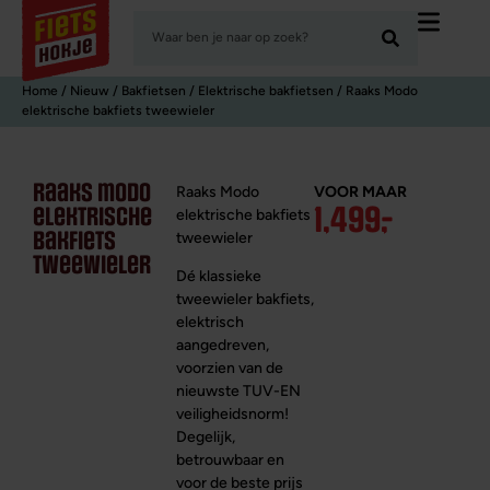
Home
/
Nieuw
/
Bakfietsen
/
Elektrische bakfietsen
/ Raaks Modo
elektrische bakfiets tweewieler
raaks modo
Raaks Modo
VOOR MAAR
1,499
,
-
elektrische
elektrische bakfiets
bakfiets
tweewieler
tweewieler
Dé klassieke
tweewieler bakfiets,
elektrisch
aangedreven,
voorzien van de
nieuwste TUV-EN
veiligheidsnorm!
Degelijk,
betrouwbaar en
voor de beste prijs