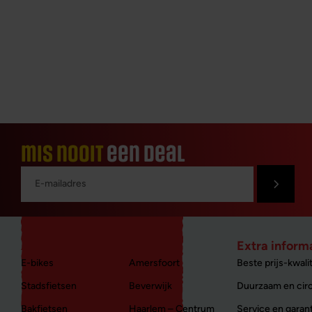
mis nooit
een deal
Aanbod nieuw
Winkels
Extra inform
E-bikes
Amersfoort
Beste prijs-kwalit
Stadsfietsen
Beverwijk
Duurzaam en circ
Bakfietsen
Haarlem – Centrum
Service en garan