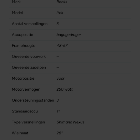
Merk
Raaks
Model
itek
Aantal versnellingen
3
Accupositie
bagagedrager
Framehoogte
48-57
Geveerde voorvork
–
Geveerde zadelpen
–
Motorpositie
voor
Motorvermogen
250 watt
Ondersteuningsstanden
3
Standaardaccu
11
Type versnellingen
Shimano Nexus
Wielmaat
28"