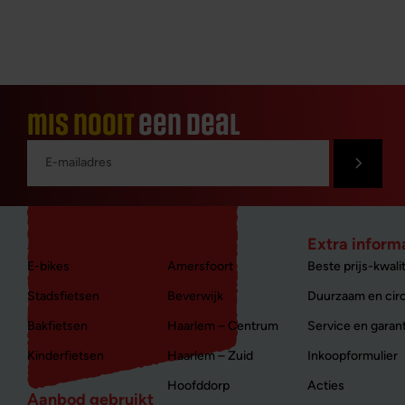
mis nooit
een deal
Aanbod nieuw
Winkels
Extra inform
E-bikes
Amersfoort
Beste prijs-kwalit
Stadsfietsen
Beverwijk
Duurzaam en circ
Bakfietsen
Haarlem – Centrum
Service en garan
Kinderfietsen
Haarlem – Zuid
Inkoopformulier
Hoofddorp
Acties
Aanbod gebruikt