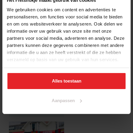
Het Fietshokje maakt gebruik van cookies
We gebruiken cookies om content en advertenties te
personaliseren, om functies voor social media te bieden
en om ons websiteverkeer te analyseren. Ook delen we
informatie over uw gebruik van onze site met onze
partners voor social media, adverteren en analyse. Deze
partners kunnen deze gegevens combineren met andere
informatie die u aan ze heeft verstrekt of die ze hebben
Fietsenwinkel
Fietsenwinkel
verzameld op basis van uw gebruik van hun services.
Haarlem-
Haarlem-Zuid
Houtplein 16, 2012 DH
Centrum
Raaks 5, 2011 VA
Alles toestaan
ma t/m za: 09.30 –
18.30 uur
ma t/m za: 09.30 –
zondag: 12.00 – 17.00
18.30 uur
uur
Aanpassen
zondag: 12.00 – 17.00
uur