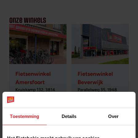
onze winkels
Fietsenwinkel
Fietsenwinkel
Amersfoort
Beverwijk
Kruiskamp 132, 3814
Parallelweg 35, 1948
PE
NK
ma t/m za: 09.30 –
ma t/m za: 10.00 –
18.30 uur
18.00 uur
Toestemming
Details
Over
zondag: 12.00 – 17.00
zondag: 12.00 – 17.00
uur
uur