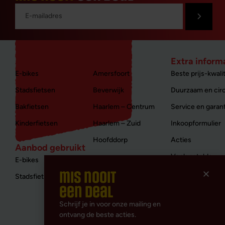
Aanbod nieuw
Winkels
Extra inform
E-bikes
Amersfoort
Beste prijs-kwalit
Stadsfietsen
Beverwijk
Duurzaam en circ
Bakfietsen
Haarlem – Centrum
Service en garan
Kinderfietsen
Haarlem – Zuid
Inkoopformulier
Hoofddorp
Acties
Aanbod gebruikt
Veelgestelde vr
E-bikes
mis nooit
Contact
Stadsfietsen
een deal
Disclaimer
Schrijf je in voor onze mailing en
Privacy & Cookie
ontvang de beste acties.
Algemene voorw