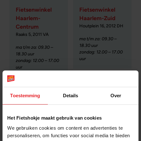
Fietsenwinkel
Fietsenwinkel
Haarlem-
Haarlem-Zuid
Houtplein 16, 2012 DH
Centrum
Raaks 5, 2011 VA
ma t/m za: 09.30 –
18.30 uur
ma t/m za: 09.30 –
zondag: 12.00 – 17.00
18.30 uur
uur
zondag: 12.00 – 17.00
uur
Toestemming
Details
Over
Het Fietshokje maakt gebruik van cookies
We gebruiken cookies om content en advertenties te
Fietsenwinkel
personaliseren, om functies voor social media te bieden