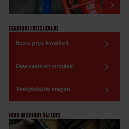
daarom fietshokje
Beste prijs-kwaliteit
Duurzaam en circulair
Veelgestelde vragen
kom werken bij ons