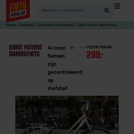
Home
/
Gebruikt
/
Gebruikte luxe fietsen
/ Giant Futuro damesfiets
giant futuro
VOOR MAAR
Al onze
299
,
-
damesfiets
fietsen
zijn
gecontroleerd
op
diefstal!