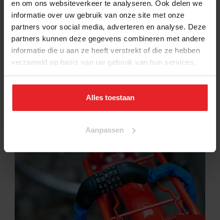
Hoofddorp
en om ons websiteverkeer te analyseren. Ook delen we
Kruisweg 1003-1005,
informatie over uw gebruik van onze site met onze
2132 CE
partners voor social media, adverteren en analyse. Deze
partners kunnen deze gegevens combineren met andere
ma t/m za: 09.30 –
informatie die u aan ze heeft verstrekt of die ze hebben
18.30 uur
verzameld op basis van uw gebruik van hun services.
zondag: 12.00 – 17.00
uur
Alles toestaan
accessoires
Aanpassen